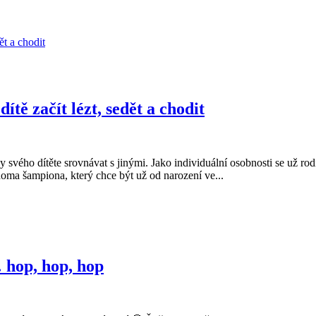
tě začít lézt, sedět a chodit
ého dítěte srovnávat s jinými. Jako individuální osobnosti se už rodíme
oma šampiona, který chce být už od narození ve...
 hop, hop, hop