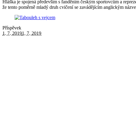
Hláška je spojená především s fanděním českým sportovcům a reprezen
že tento poměrně mladý druh cvičení se zavádějícím anglickým názvem
Příspěvek
1. 7. 2019
1. 7. 2019
Tabouleh s vejcem
od
olga.huspekova
Tabouleh (či taboulé) je recept inspirovaný Orientem. Směs zeleniny 
nakrájená rajčata 250 g bulguru ½ okurky paprika (žlutá či červená) s