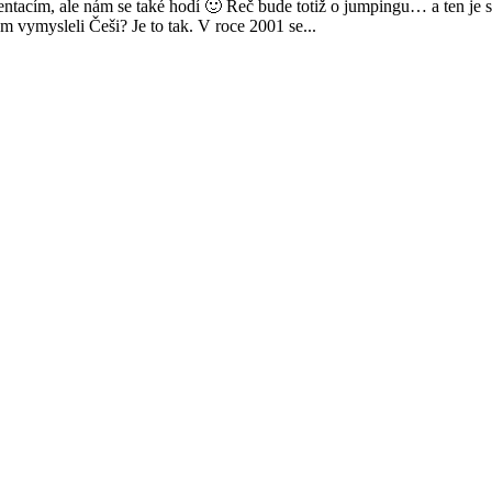
tacím, ale nám se také hodí 🙂 Řeč bude totiž o jumpingu… a ten je s 
 vymysleli Češi? Je to tak. V roce 2001 se...
a bulguru může být lehkou večeří nebo zajímavou přílohou. A je vhodná 
vazek jemně nakrájené jarní cibulky 40 g nasekané čerstvé petržele 2 lž