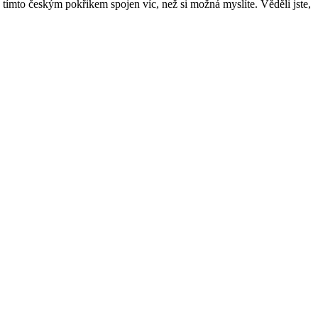
tímto českým pokřikem spojen víc, než si možná myslíte. Věděli jste,
i pro vegetariány. Ingredience na 4 porce: 3 zralá, nadrobno
íce panenského...