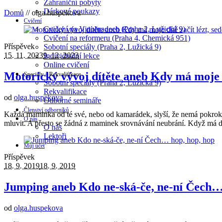
Zahraniční pobyty
Dárkové poukazy
Domů
//
olga.huspekova
Cvičení
Cvičení na Vinohradech (Praha 2, Lužická 9)
Cvičení na reformeru (Praha 4, Chemická 951)
Příspěvek
Sobotní speciály (Praha 2, Lužická 9)
15. 11. 2023
9. 12. 2023
Individuální lekce
Online cvičení
Motorický vývoj dítěte aneb Kdy má moje dí
Speciály a Rekvalifikace
Sobotní speciály (Praha 2, Lužická 9)
Rekvalifikace
od
olga.huspekova
Odborné semináře
Členství odborníků
Každá maminka od té své, nebo od kamarádek, slyší, že nemá pokroky sv
O nás
mluvit. A přesto se žádná z maminek srovnávání neubrání. Když má d
O nás
Lektoři
Můj účet
Příspěvek
18. 9. 2019
18. 9. 2019
Jumping aneb Kdo ne-ská-če, ne-ní Čech…
od
olga.huspekova