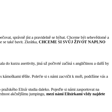
 pečovat, správně jíst a pravidelně se hýbat. Chceme být sebevědomé a
 se také bavit. Zkrátka,
CHCEME SI SVŮJ ŽIVOT NAPLNO
a do kurzu asertivity, jiná už počtvrté začíná s angličtinou a další by
s kámoškami těšíte. Poleťte si s námi zacvičit k moři, podržíme vás a
o pražského Elixír studia daleko. Pojeďte si námi zasportovat na
přednost akčnějšímu jumpingu,
mezi námi Elixírkami vždy najdete