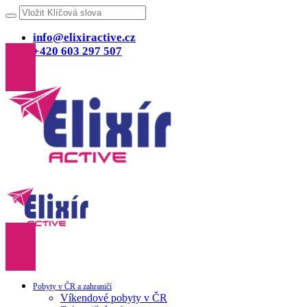
info@elixiractive.cz
+420 603 297 507
Pobyty v ČR a zahraničí
Víkendové pobyty v ČR