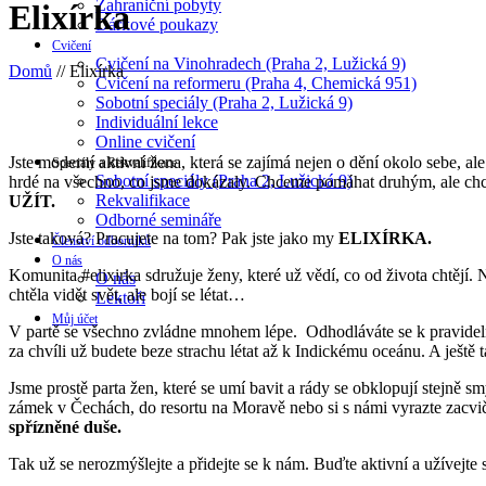
Zahraniční pobyty
Elixírka
Dárkové poukazy
Cvičení
Cvičení na Vinohradech (Praha 2, Lužická 9)
Domů
//
Elixírka
Cvičení na reformeru (Praha 4, Chemická 951)
Sobotní speciály (Praha 2, Lužická 9)
Individuální lekce
Online cvičení
Jste moderní aktivní žena, která se zajímá nejen o dění okolo sebe, a
Speciály a Rekvalifikace
Sobotní speciály (Praha 2, Lužická 9)
hrdé na všechno, co jsme dokázaly. Chceme pomáhat druhým, ale chcem
Rekvalifikace
UŽÍT.
Odborné semináře
Jste taková? Pracujete na tom? Pak jste jako my
ELIXÍRKA.
Členství odborníků
O nás
Komunita #elixirka sdružuje ženy, které už vědí, co od života chtějí. N
O nás
chtěla vidět svět, ale bojí se létat…
Lektoři
Můj účet
V partě se všechno zvládne mnohem lépe. Odhodláváte se k pravidelnému
za chvíli už budete beze strachu létat až k Indickému oceánu. A ještě ta
Jsme prostě parta žen, které se umí bavit a rády se obklopují stejně 
zámek v Čechách, do resortu na Moravě nebo si s námi vyrazte zacviči
spřízněné duše.
Tak už se nerozmýšlejte a přidejte se k nám. Buďte aktivní a užívejte 