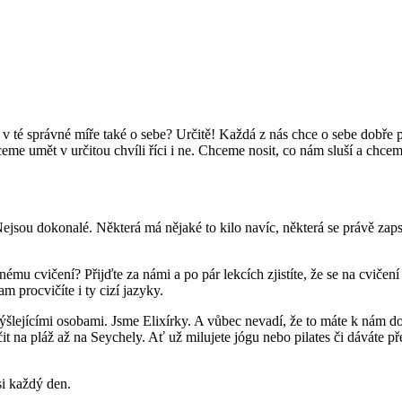
le v té správné míře také o sebe? Určitě! Každá z nás chce o sebe dobře
e umět v určitou chvíli říci i ne. Chceme nosit, co nám sluší a chceme
ejsou dokonalé. Některá má nějaké to kilo navíc, některá se právě zapsal
 cvičení? Přijďte za námi a po pár lekcích zjistíte, že se na cvičení 
m procvičíte i ty cizí jazyky.
smýšlejícími osobami. Jsme Elixírky. A vůbec nevadí, že to máte k nám d
t na pláž až na Seychely. Ať už milujete jógu nebo pilates či dáváte 
si každý den.