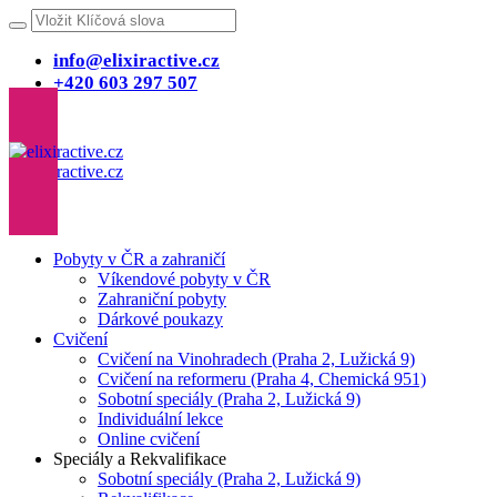
info@elixiractive.cz
+420 603 297 507
Pobyty v ČR a zahraničí
Víkendové pobyty v ČR
Zahraniční pobyty
Dárkové poukazy
Cvičení
Cvičení na Vinohradech (Praha 2, Lužická 9)
Cvičení na reformeru (Praha 4, Chemická 951)
Sobotní speciály (Praha 2, Lužická 9)
Individuální lekce
Online cvičení
Speciály a Rekvalifikace
Sobotní speciály (Praha 2, Lužická 9)