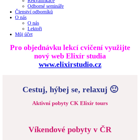
Rekvalifikace
Odborné semináře
Členství odborníků
O nás
O nás
Lektoři
Můj účet
Pro objednávku lekcí cvičení využijte
nový web Elixír studia
www.elixirstudio.cz
Cestuj, hýbej se, relaxuj 🙂
Aktivní pobyty CK Elixír tours
Víkendové pobyty v ČR