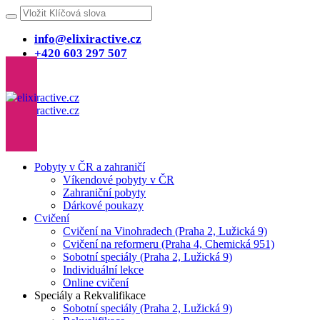
info@elixiractive.cz
+420 603 297 507
Pobyty v ČR a zahraničí
Víkendové pobyty v ČR
Zahraniční pobyty
Dárkové poukazy
Cvičení
Cvičení na Vinohradech (Praha 2, Lužická 9)
Cvičení na reformeru (Praha 4, Chemická 951)
Sobotní speciály (Praha 2, Lužická 9)
Individuální lekce
Online cvičení
Speciály a Rekvalifikace
Sobotní speciály (Praha 2, Lužická 9)