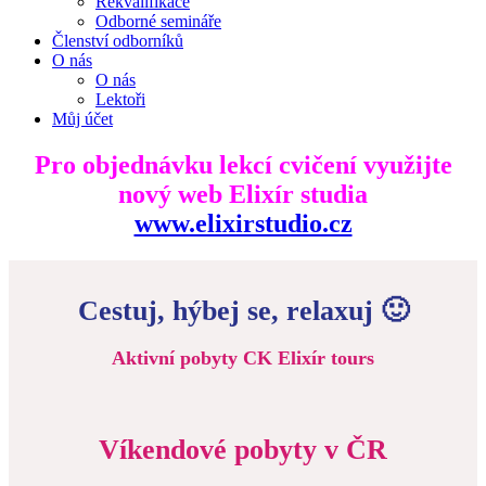
Rekvalifikace
Odborné semináře
Členství odborníků
O nás
O nás
Lektoři
Můj účet
Pro objednávku lekcí cvičení využijte
nový web Elixír studia
www.elixirstudio.cz
Cestuj, hýbej se, relaxuj 🙂
Aktivní pobyty CK Elixír tours
Víkendové pobyty v ČR