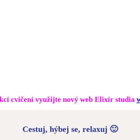
cí cvičení využijte nový web Elixír studia
w
Cestuj, hýbej se, relaxuj 🙂