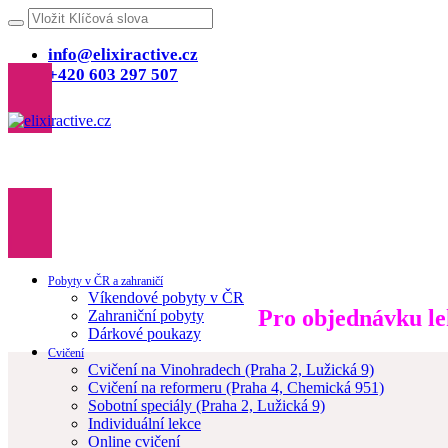
info@elixiractive.cz
+420 603 297 507
Pobyty v ČR a zahraničí
Víkendové pobyty v ČR
Pro objednávku lek
Zahraniční pobyty
Dárkové poukazy
Cvičení
Cvičení na Vinohradech (Praha 2, Lužická 9)
Cvičení na reformeru (Praha 4, Chemická 951)
Sobotní speciály (Praha 2, Lužická 9)
Individuální lekce
Online cvičení