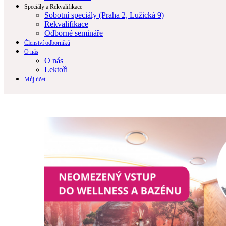
Speciály a Rekvalifikace
Sobotní speciály (Praha 2, Lužická 9)
Rekvalifikace
Odborné semináře
Členství odborníků
O nás
O nás
Lektoři
Můj účet