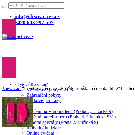
info@elixiractive.cz
+420 603 297 507
Pobyty v ČR a zahraničí
View cart
“Limitovaná edice #Elixírka rouška a čelenka blue” has bee
Víkendové pobyty v ČR
Zahraniční pobyty
Dárkové poukazy
Cvičení
Cvičení na Vinohradech (Praha 2, Lužická 9)
Cvičení na reformeru (Praha 4, Chemická 951)
Sobotní speciály (Praha 2, Lužická 9)
Individuální lekce
Online cvičení