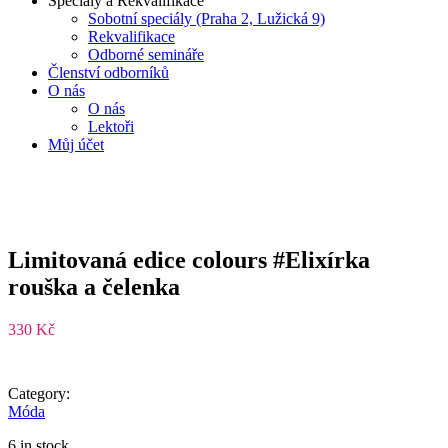
Speciály a Rekvalifikace
Sobotní speciály (Praha 2, Lužická 9)
Rekvalifikace
Odborné semináře
Členství odborníků
O nás
O nás
Lektoři
Můj účet
Limitovaná edice colours #Elixírka
rouška a čelenka
330
Kč
Category:
Móda
6 in stock