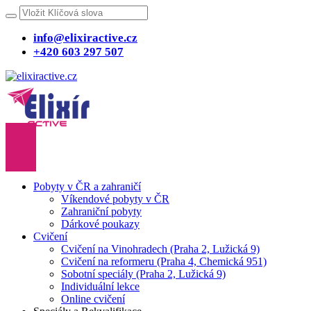
info@elixiractive.cz
+420 603 297 507
Pobyty v ČR a zahraničí
Víkendové pobyty v ČR
Zahraniční pobyty
Dárkové poukazy
Cvičení
Cvičení na Vinohradech (Praha 2, Lužická 9)
Cvičení na reformeru (Praha 4, Chemická 951)
Sobotní speciály (Praha 2, Lužická 9)
Individuální lekce
Online cvičení