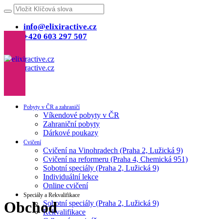
info@elixiractive.cz
+420 603 297 507
Pobyty v ČR a zahraničí
Víkendové pobyty v ČR
Zahraniční pobyty
Dárkové poukazy
Cvičení
Cvičení na Vinohradech (Praha 2, Lužická 9)
Cvičení na reformeru (Praha 4, Chemická 951)
Sobotní speciály (Praha 2, Lužická 9)
Individuální lekce
Online cvičení
Speciály a Rekvalifikace
Obchod
Sobotní speciály (Praha 2, Lužická 9)
Rekvalifikace