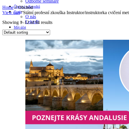
Odborné semináře
Členství odborníků
Home
//
Obchod
O nás
View cart
“Státní profesní zkouška Instruktor/instruktorka cvičení met
O nás
Lektoři
Showing 1–12 of 94 results
Můj účet