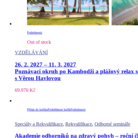
Podrobnosti
Out of stock
VZDĚLÁVÁNÍ
26. 2. 2027 – 11. 3. 2027
Poznávací okruh po Kambodži a plážový relax s
s Věrou Havlovou
69.970
Kč
Přidat do košíku
Prohlédnout košík
Podrobnosti
Speciály a Rekvalifikace
,
Rekvalifikace
,
Odborné semináře
Akademie odborníků na zdravý pohyb – roční čl