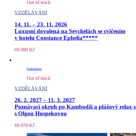
Out of stock
VZDĚLÁVÁNÍ
14. 11. – 23. 11. 2026
Luxusní dovolená na Seychelách se cvičením
v hotelu Constance Ephelia*****
69.980
Kč
Podrobnosti
Out of stock
VZDĚLÁVÁNÍ
26. 2. 2027 – 11. 3. 2027
Poznávací okruh po Kambodži a plážový relax s
s Olgou Huspekovou
69.970
Kč