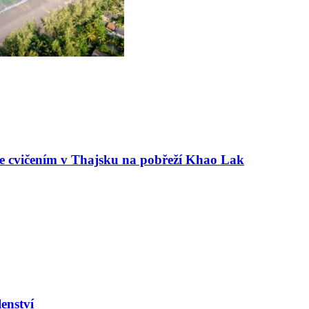
e cvičením v Thajsku na pobřeží Khao Lak
enství