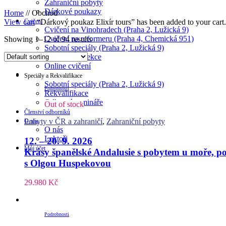
Zahraniční pobyty
Dárkové poukazy
Home
//
Obchod
Cvičení
View cart
“Dárkový poukaz Elixír tours” has been added to your cart.
Cvičení na Vinohradech (Praha 2, Lužická 9)
Cvičení na reformeru (Praha 4, Chemická 951)
Showing 1–12 of 94 results
Sobotní speciály (Praha 2, Lužická 9)
Individuální lekce
Online cvičení
Speciály a Rekvalifikace
Sobotní speciály (Praha 2, Lužická 9)
Podrobnosti
Rekvalifikace
Odborné semináře
Out of stock
Členství odborníků
Pobyty v ČR a zahraničí
,
Zahraniční pobyty
O nás
O nás
Lektoři
12. – 20. 9. 2026
Můj účet
Krásy španělské Andalusie s pobytem u moře, po
s Olgou Huspekovou
29.980
Kč
Podrobnosti