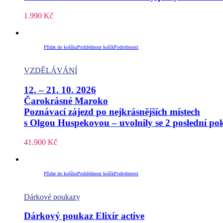
1.990
Kč
Přidat do košíku
Prohlédnout košík
Podrobnosti
VZDĚLÁVÁNÍ
12. – 21. 10. 2026
Čarokrásné Maroko
Poznávací zájezd po nejkrásnějších místech
s Olgou Huspekovou – uvolnily se 2 poslední po
41.900
Kč
Přidat do košíku
Prohlédnout košík
Podrobnosti
Dárkové poukazy
Dárkový poukaz Elixír active