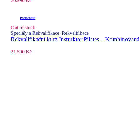
20.990
Kč
Podrobnosti
Out of stock
Speciály a Rekvalifikace
,
Rekvalifikace
Rekvalifikační kurz Instruktor Pilates – Kombinov
21.500
Kč
Přidat do košíku
Prohlédnout košík
Podrobnosti
Sale!
Speciály a Rekvalifikace
,
Rekvalifikace
Rekvalifikační kurz Instruktor Pilates – Kombino
24. 10. 2026 – 4. 4. 2027
21.500
Kč
20.990
Kč
Kontaktní in