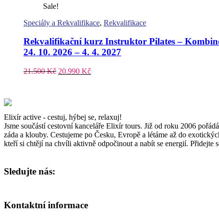
Sale!
Speciály a Rekvalifikace
,
Rekvalifikace
Rekvalifikační kurz Instruktor Pilates – Kom
24. 10. 2026 – 4. 4. 2027
21.500
Kč
20.990
Kč
Elixír active - cestuj, hýbej se, relaxuj!
Jsme součástí cestovní kanceláře Elixír tours. Již od roku 2006 pořádá
záda a klouby. Cestujeme po Česku, Evropě a létáme až do exotických
kteří si chtějí na chvíli aktivně odpočinout a nabít se energií. Přidejt
Sledujte nás:
Kontaktní informace