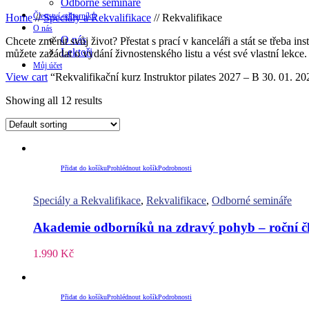
Odborné semináře
Členství odborníků
Home
//
Speciály a Rekvalifikace
//
Rekvalifikace
O nás
O nás
Chcete změnit svůj život? Přestat s prací v kanceláři a stát se třeba 
Lektoři
můžete zažádat o vydání živnostenského listu a vést své vlastní lekce.
Můj účet
View cart
“Rekvalifikační kurz Instruktor pilates 2027 – B 30. 01. 20
Showing all 12 results
Přidat do košíku
Prohlédnout košík
Podrobnosti
Speciály a Rekvalifikace
,
Rekvalifikace
,
Odborné semináře
Akademie odborníků na zdravý pohyb – roční čl
1.990
Kč
Přidat do košíku
Prohlédnout košík
Podrobnosti